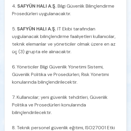
Varlıklara Yönelik Sorumluluk Politikası
4.
SAFYÜN HALI A.Ş.
Bilgi Güvenlik Bilinçlendirme
Prosedürleri uygulanacaktır.
Bilgi Sınıflandırma ve Etiketleme Politikası
5.
SAFYÜN HALI A.Ş.
IT Ekibi tarafından
uygulanacak bilinçlendirme faaliyetleri kullanıcılar,
Bilgi Koruma Politikası
teknik elemanlar ve yöneticiler olmak üzere en az
üç (3) grupta ele alınacaktır.
Güvenlik Bilinci Politikası
6. Yöneticiler Bilgi Güvenlik Yönetimi Sistemi,
Güvenlik Politika ve Prosedürleri, Risk Yönetimi
Kabul Edilebilir Kullanım Politikası
konularında bilinçlendirilecektir.
7. Kullanıcılar; yeni güvenlik tehditleri, Güvenlik
KVKK Çerez Politikası
Politika ve Prosedürleri konularında
bilinçlendirilecektir.
KVKK Gizlilik ve Kişisel Verilerin Korunması
Politikası
8. Teknik personel güvenlik eğitimi, ISO27001 Etki