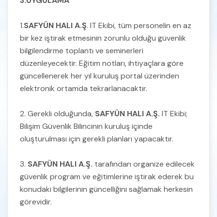
3.UYGULAMA
1.
SAFYÜN HALI A.Ş
. IT Ekibi, tüm personelin en az
Çocuk İşçiliği Önleme Politikası
bir kez iştirak etmesinin zorunlu olduğu güvenlik
bilgilendirme toplantı ve seminerleri
İş Etiği Kuralları ve Rüşvet ve Yolsuzlukla
düzenleyecektir. Eğitim notları, ihtiyaçlara göre
Mücadele Esasları
güncellenerek her yıl kuruluş portal üzerinden
elektronik ortamda tekrarlanacaktır.
Ziyaretçi Kabul Politikası
2. Gerekli olduğunda,
SAFYÜN HALI A.Ş.
IT Ekibi;
Bilişim Güvenlik Bilincinin kuruluş içinde
Erişim Politikası
oluşturulması için gerekli planları yapacaktır.
3.
SAFYÜN HALI A.Ş.
Fiziksel Güvenlik Politikası
tarafından organize edilecek
güvenlik program ve eğitimlerine iştirak ederek bu
konudaki bilgilerinin güncelliğini sağlamak herkesin
Üçüncü Taraf Güvenlik Politikası
görevidir.