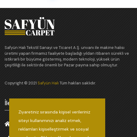
Safyün Halı Tekstil Sanayi ve Ticaret A.Ş. unvanı ile makine halısı
üretimi yapan firmamız faaliyete başladığı yıldan itibaren sürekli ve
istikrarlı bir büyüme göstermiş, modern teknoloji, yüksek ürün
çeşitliliği ile sektörde önemli bir Pazar payına sahip olmuştur.
Copyright © 2021
Safyün Halı
Tüm hakları saklıdır.
İletişim
Ziyaretiniz sırasında kişisel verileriniz
siteyi kullanımınızı analiz etmek,
5.OSB, 83545 NOLU CADDE NO:7, 27120
reklamları kişiselleştirmek ve sosyal
Şehitkamil/Gaziantep