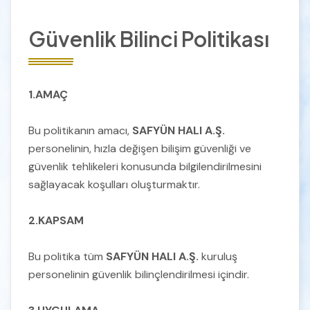
Rüşvet ve Yolsuzlukla Mücadele Politikası
Güvenlik Bilinci Politikası
İş Yeri Hakları ve Örgütlenme ve Toplu
Sözleşme Özgürlüğü Politikası
1.AMAÇ
Sosyal Sorumluluk Politikası
Bu politikanın amacı,
SAFYÜN HALI A.Ş.
personelinin, hızla değişen bilişim güvenliği ve
güvenlik tehlikeleri konusunda bilgilendirilmesini
Zorla Çalıştırma Politikası
sağlayacak koşulları oluşturmaktır.
Etik Kuralları
2.KAPSAM
Bu politika tüm
SAFYÜN HALI A.Ş.
kuruluş
Amfori BSCI Davranış Kuralları
personelinin güvenlik bilinçlendirilmesi içindir.
Adil Ücret Politikası